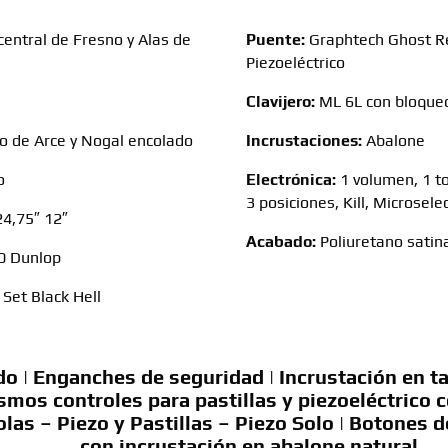
central de Fresno y Alas de
Puente:
Graphtech Ghost 
Piezoeléctrico
Clavijero:
ML 6L con bloque
 de Arce y Nogal encolado
Incrustaciones:
Abalone
o
Electrónica:
1 volumen, 1 t
3 posiciones, Kill, Microsele
24,75″ 12″
Acabado:
Poliuretano satin
0 Dunlop
Set Black Hell
do | Enganches de seguridad | Incrustación en ta
smos controles para pastillas y piezoeléctrico c
olas – Piezo y Pastillas – Piezo Solo | Botones
con incrustación en abalone natural