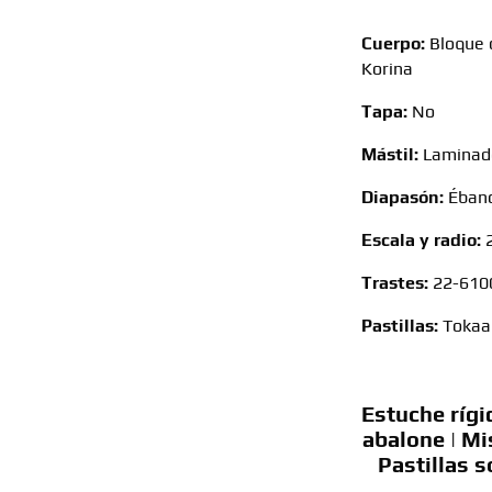
Cuerpo:
Bloque 
Korina
Tapa:
No
Mástil:
Laminado
Diapasón:
Éban
Escala y radio:
Trastes:
22-610
Pastillas:
Tokaa 
Estuche rígi
abalone | Mi
Pastillas s