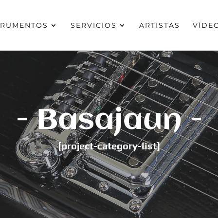
TRUMENTOS
SERVICIOS
ARTISTAS
VÍDE
- Basajaun -
[project-category-list]