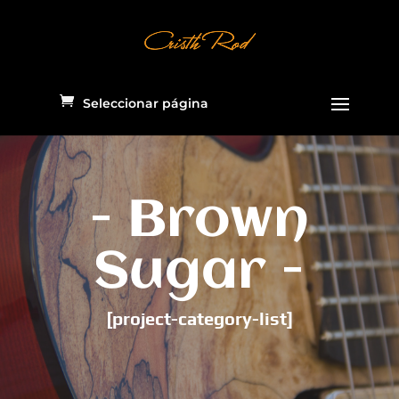
Seleccionar página
- Brown
Sugar -
[project-category-list]