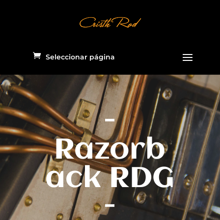
Seleccionar página
-
Razorb
ack RDG
-